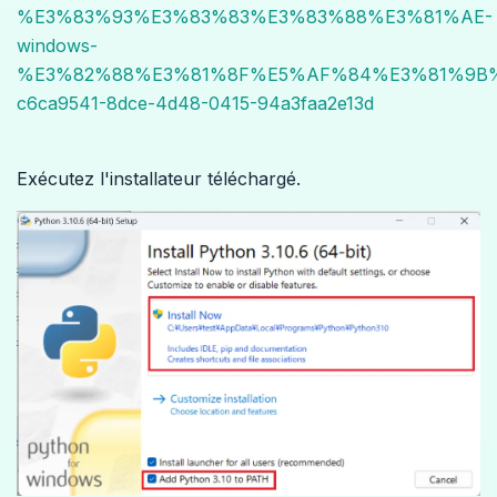
%E3%83%93%E3%83%83%E3%83%88%E3%81%AE-
windows-
%E3%82%88%E3%81%8F%E5%AF%84%E3%81%9B
c6ca9541-8dce-4d48-0415-94a3faa2e13d
Exécutez l'installateur téléchargé.