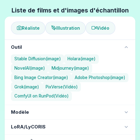
Liste de films et d'images d'échantillon
Réaliste
Illustration
Vidéo
Outil
Stable Diffusion(image)
Holara(image)
NovelAI(image)
Midjourney(image)
Bing Image Creator(image)
Adobe Photoshop(image)
Grok(image)
PixVerse(Vidéo)
ComfyUI on RunPod(Vidéo)
Modèle
NAI Diffusion Anime Full (Illustration) / NovelAI
LoRA/LyCORIS
Aika (Illustration) / Holara
jdllora