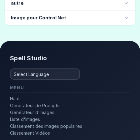
Grenouille
autre
russe
(1)
Drapeau national
(1)
gravure
(10)
garçon
(4)
Image pour Control Net
Catalogue de cheveux
(3)
À la mode
(3)
accroupi
assis en tailleur
Mannequin de mode
(3)
Élégant
(2)
Spell Studio
MENU
Haut
Générateur de Prompts
Générateur d'Images
Liste d'Images
Classement des images populaires
Classement Vidéos