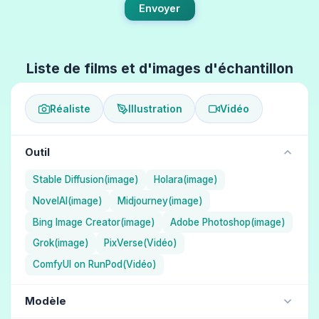
Envoyer
Liste de films et d'images d'échantillon
Réaliste
Illustration
Vidéo
Outil
Stable Diffusion(image)
Holara(image)
NovelAI(image)
Midjourney(image)
Bing Image Creator(image)
Adobe Photoshop(image)
Grok(image)
PixVerse(Vidéo)
ComfyUI on RunPod(Vidéo)
Modèle