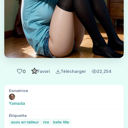
🤍
0
Favori
Télécharger
22,254
Donatrice
Yamada
Étiquette
assis en tailleur
rire
belle fille