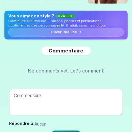
Vous aimez ce style ?
GRATUIT
Continuez sur Reelune — vidéos, photos et publications
quotidiennes des personnages IA. Gratuit, sans inscription.
Ouvrir Reelune →
Commentaire
No comments yet. Let's comment!
Répondre à:
Aucun