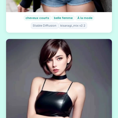
cheveux courts
belle femme
À la mode
Stable Diffusion
kisaragi_mix v2.2