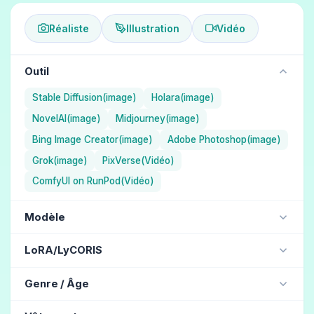
Réaliste
Illustration
Vidéo
Outil
Stable Diffusion(image)
Holara(image)
NovelAI(image)
Midjourney(image)
Bing Image Creator(image)
Adobe Photoshop(image)
Grok(image)
PixVerse(Vidéo)
ComfyUI on RunPod(Vidéo)
Modèle
NAI Diffusion Anime Full (Illustration) / NovelAI
LoRA/LyCORIS
Aika (Illustration) / Holara
jdllora
Genre / Âge
ChilloutMix (Réaliste) / Stable Diffusion
MJ version 5.1 (Réaliste) / Midjourney
belle femme
(158)
belle fille
(130)
femme
(122)