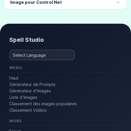
Image pour Control Net
Catalogue de cheveux
(3)
À la mode
(3)
accroupi
assis en tailleur
Mannequin de mode
(3)
Élégant
(2)
Spell Studio
MENU
Haut
Générateur de Prompts
Générateur d'Images
Liste d'Images
Classement des images populaires
Classement Vidéos
MORE