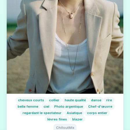
cheveux courts
collier
haute qualité
danse
rire
belle femme
ciel
Photo argentique
Chef-d'œuvre
regardant le spectateur
Asiatique
corps entier
lèvres fines
blazer
ChilloutMix