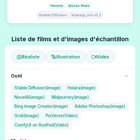
femme
lèvres fines
Stable Diffusion
kisaragi_mix v2.2
Liste de films et d'images d'échantillon
Réaliste
Illustration
Vidéo
Outil
Stable Diffusion(image)
Holara(image)
NovelAI(image)
Midjourney(image)
Bing Image Creator(image)
Adobe Photoshop(image)
Grok(image)
PixVerse(Vidéo)
ComfyUI on RunPod(Vidéo)