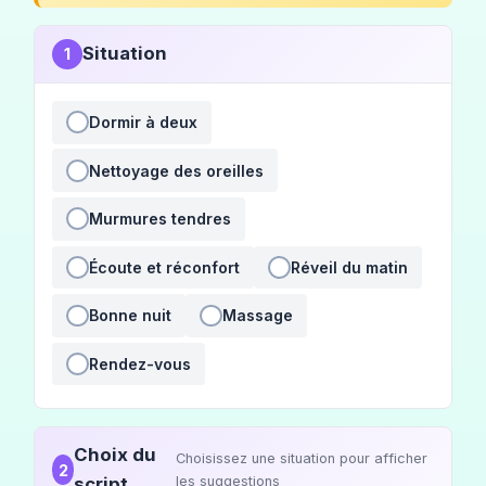
Situation
1
Dormir à deux
Nettoyage des oreilles
Murmures tendres
Écoute et réconfort
Réveil du matin
Bonne nuit
Massage
Rendez-vous
Choix du
Choisissez une situation pour afficher
2
script
les suggestions