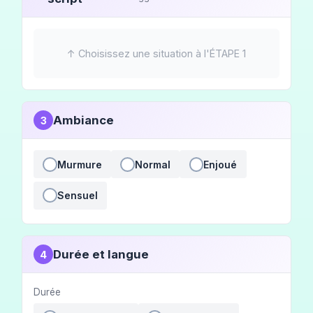
↑ Choisissez une situation à l'ÉTAPE 1
Ambiance
3
Murmure
Normal
Enjoué
Sensuel
Durée et langue
4
Durée