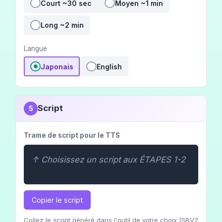
Court ~30 sec
Moyen ~1 min
Long ~2 min
Langue
Japonais
English
Script
5
Trame de script pour le TTS
↑ Choisissez un script aux ÉTAPES 1-2
Copier le script
Collez le script généré dans l'outil de votre choix (SBV2