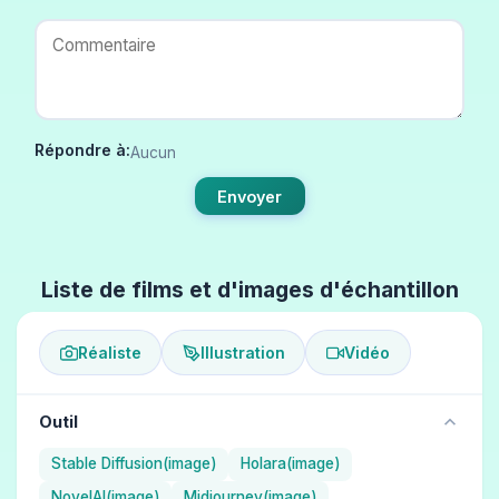
Répondre à:
Aucun
Envoyer
Liste de films et d'images d'échantillon
Réaliste
Illustration
Vidéo
Outil
Stable Diffusion(image)
Holara(image)
NovelAI(image)
Midjourney(image)