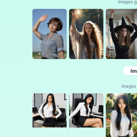
Images g
Im
Images 