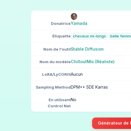
Yamada
Donatrice
Étiquette
cheveux mi-longs
belle femm
Stable Diffusion
Nom de l'outil
ChilloutMix (Réaliste)
Nom du modèle
Aucun
LoRA/LyCORIS
DPM++ SDE Karras
Sampling Method
No
En utilisant
Control Net
Générateur de