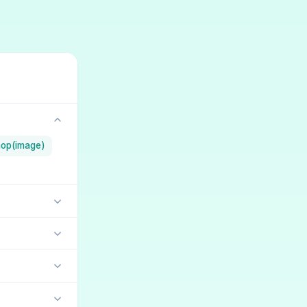
op(image)
lara
dandy
(5)