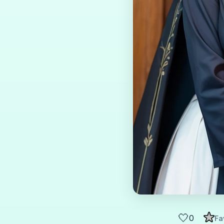
🤍
0
Fa