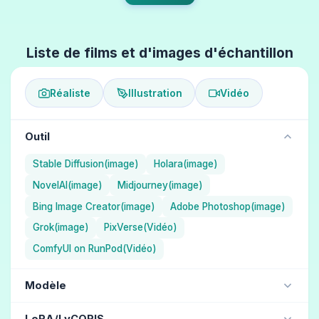
Liste de films et d'images d'échantillon
Réaliste
Illustration
Vidéo
Outil
Stable Diffusion(image)
Holara(image)
NovelAI(image)
Midjourney(image)
Bing Image Creator(image)
Adobe Photoshop(image)
Grok(image)
PixVerse(Vidéo)
ComfyUI on RunPod(Vidéo)
Modèle
NAI Diffusion Anime Full (Illustration) / NovelAI