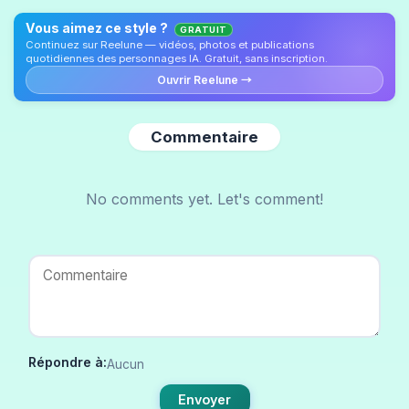
Vous aimez ce style ?
GRATUIT
Continuez sur Reelune — vidéos, photos et publications
quotidiennes des personnages IA. Gratuit, sans inscription.
Ouvrir Reelune →
Commentaire
No comments yet. Let's comment!
Répondre à:
Aucun
Envoyer