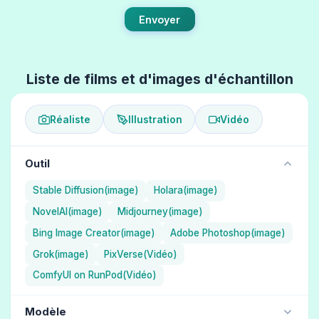
Envoyer
Liste de films et d'images d'échantillon
Réaliste
Illustration
Vidéo
Outil
Stable Diffusion(image)
Holara(image)
NovelAI(image)
Midjourney(image)
Bing Image Creator(image)
Adobe Photoshop(image)
Grok(image)
PixVerse(Vidéo)
ComfyUI on RunPod(Vidéo)
Modèle