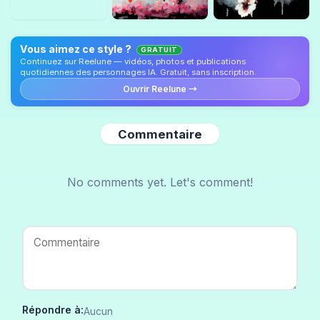
Vous aimez ce style ?
GRATUIT
Continuez sur Reelune — vidéos, photos et publications
quotidiennes des personnages IA. Gratuit, sans inscription.
Ouvrir Reelune →
Commentaire
No comments yet. Let's comment!
Répondre à:
Aucun