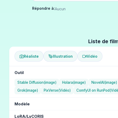
Répondre à:
Aucun
Liste de fil
Réaliste
Illustration
Vidéo
Outil
Stable Diffusion(image)
Holara(image)
NovelAI(image)
Grok(image)
PixVerse(Vidéo)
ComfyUI on RunPod(Vid
Modèle
NAI Diffusion Anime Full (Illustration) / NovelAI
Aika (Illus
LoRA/LyCORIS