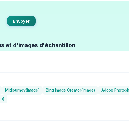
Envoyer
ms et d'images d'échantillon
Midjourney(image)
Bing Image Creator(image)
Adobe Photosh
éo)
tration) / Holara
ChilloutMix (Réaliste) / Stable Diffusion