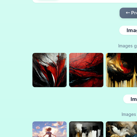
← Pr
Ima
Images g
Im
Images 