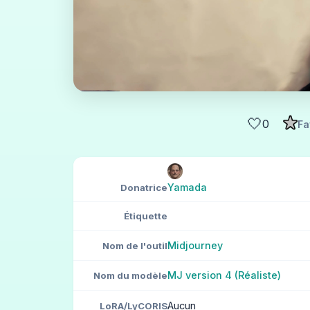
🤍
0
Fa
Yamada
Donatrice
Étiquette
Midjourney
Nom de l'outil
MJ version 4 (Réaliste)
Nom du modèle
Aucun
LoRA/LyCORIS