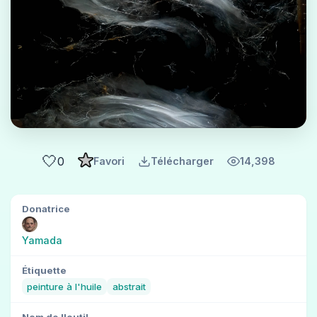
🤍
0
Favori
Télécharger
14,398
Donatrice
Yamada
Étiquette
peinture à l'huile
abstrait
Nom de l'outil