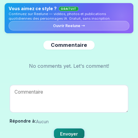
Vous aimez ce style ?
GRATUIT
Continuez sur Reelune — vidéos, photos et publications
quotidiennes des personnages IA. Gratuit, sans inscription.
Ouvrir Reelune →
Commentaire
No comments yet. Let's comment!
Répondre à:
Aucun
Envoyer