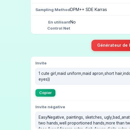
DPM++ SDE Karras
Sampling Method
No
En utilisant
Control Net
Générateur de
Invite
Copier
Invite négative