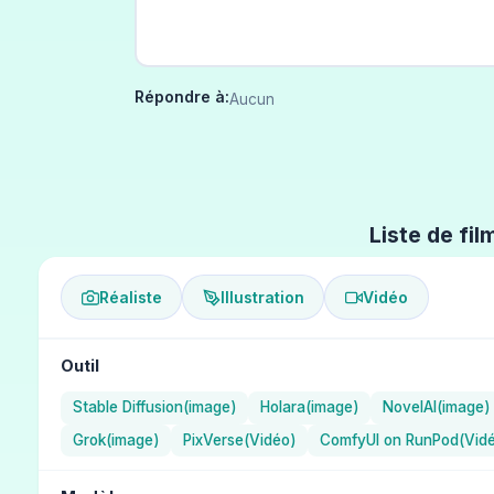
Répondre à:
Aucun
Liste de fil
Réaliste
Illustration
Vidéo
Outil
Stable Diffusion(image)
Holara(image)
NovelAI(image)
Grok(image)
PixVerse(Vidéo)
ComfyUI on RunPod(Vid