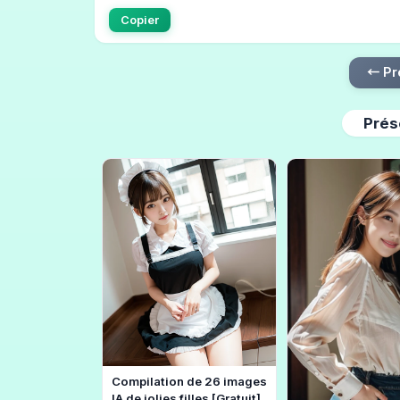
Copier
← Pr
Prés
Compilation de 26 images
IA de jolies filles [Gratuit]