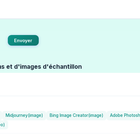
Envoyer
ms et d'images d'échantillon
Midjourney(image)
Bing Image Creator(image)
Adobe Photosh
éo)