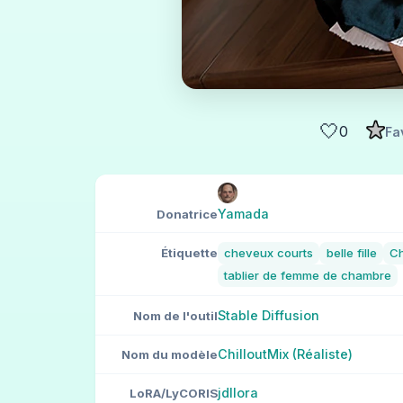
🤍
0
Fa
Yamada
Donatrice
Étiquette
cheveux courts
belle fille
C
tablier de femme de chambre
Stable Diffusion
Nom de l'outil
ChilloutMix (Réaliste)
Nom du modèle
jdllora
LoRA/LyCORIS