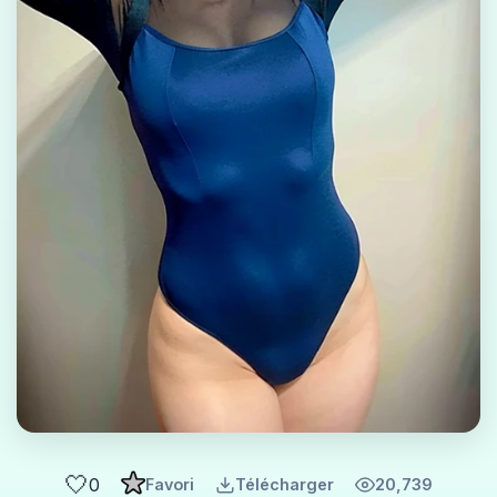
🤍
0
Favori
Télécharger
20,739