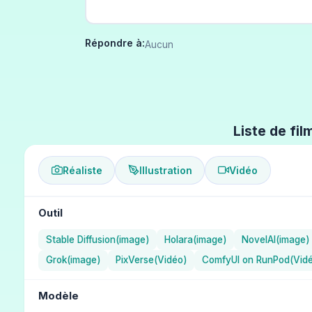
Répondre à:
Aucun
Liste de fil
Réaliste
Illustration
Vidéo
Outil
Stable Diffusion(image)
Holara(image)
NovelAI(image)
Grok(image)
PixVerse(Vidéo)
ComfyUI on RunPod(Vid
Modèle