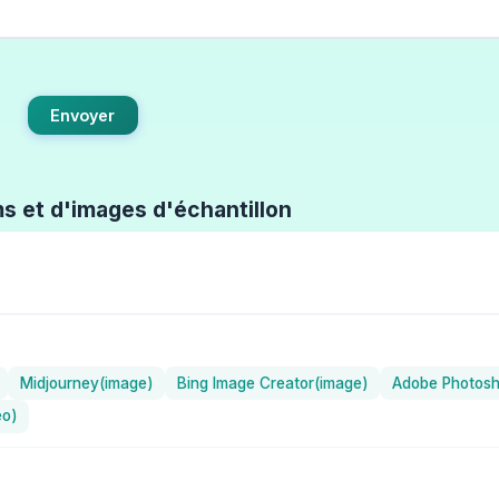
Envoyer
ms et d'images d'échantillon
Midjourney(image)
Bing Image Creator(image)
Adobe Photosh
éo)