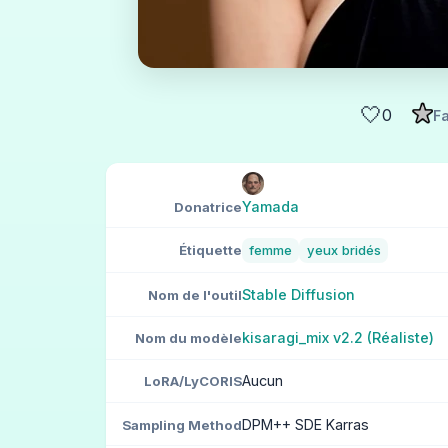
🤍
0
Fa
Yamada
Donatrice
Étiquette
femme
yeux bridés
Stable Diffusion
Nom de l'outil
kisaragi_mix v2.2 (Réaliste)
Nom du modèle
Aucun
LoRA/LyCORIS
DPM++ SDE Karras
Sampling Method