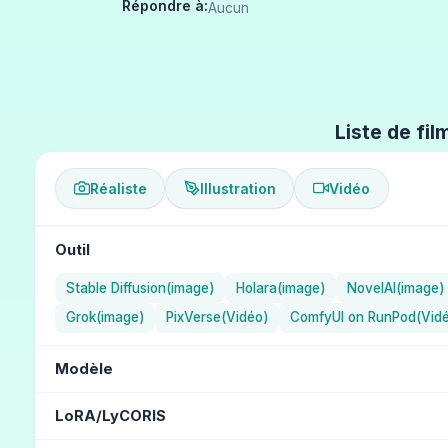
Répondre à:
Aucun
Liste de fil
Réaliste
Illustration
Vidéo
Outil
Stable Diffusion(image)
Holara(image)
NovelAI(image)
Grok(image)
PixVerse(Vidéo)
ComfyUI on RunPod(Vid
Modèle
NAI Diffusion Anime Full (Illustration) / NovelAI
Aika (Illus
LoRA/LyCORIS
MJ version 5.1 (Réaliste) / Midjourney
MJ version 4 (Réal