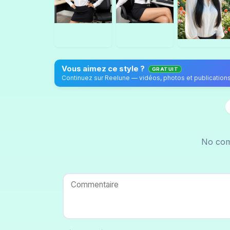
Vous aimez ce style ?
GRATUIT
No com