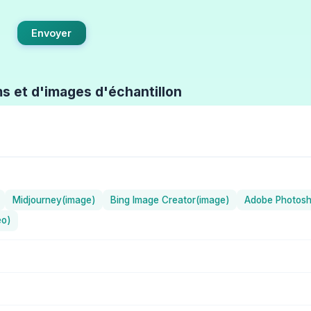
Envoyer
ms et d'images d'échantillon
Midjourney(image)
Bing Image Creator(image)
Adobe Photosh
éo)
tration) / Holara
ChilloutMix (Réaliste) / Stable Diffusion
iste) / Midjourney
Henmix_Real v4.0 (Réaliste) / Stable Diffusion