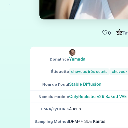
🤍
0
Fa
Yamada
Donatrice
Étiquette
cheveux très courts
cheveux 
Stable Diffusion
Nom de l'outil
OnlyRealistic v29 Baked VAE 
Nom du modèle
Aucun
LoRA/LyCORIS
DPM++ SDE Karras
Sampling Method